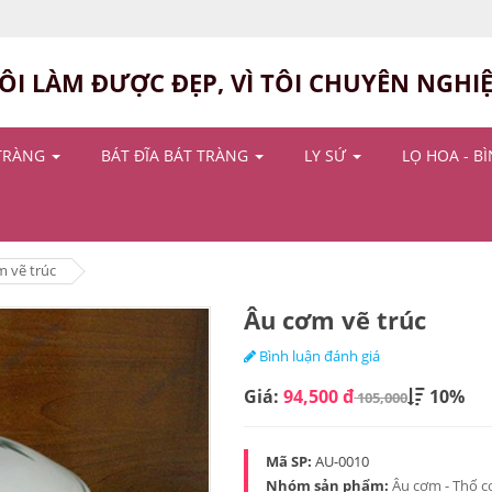
ÔI LÀM ĐƯỢC ĐẸP, VÌ TÔI CHUYÊN NGHI
TRÀNG
BÁT ĐĨA BÁT TRÀNG
LY SỨ
LỌ HOA - B
m vẽ trúc
Âu cơm vẽ trúc
Bình luận đánh giá
Giá:
94,500 đ
10%
105,000
Mã SP:
AU-0010
Nhóm sản phẩm:
Âu cơm - Thố 