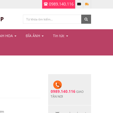
0989.140.116
ỆP
ÌNH HOA
ĐĨA ẢNH
Tin tức
0989.140.116
GIAO
TẬN NƠI
cơm