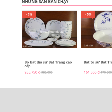
NHỮNG SẢN BÁN CHẠY
- 5%
- 5%
g hoa Đào
Bộ bát đĩa sứ Bát Tràng cao
Bát tô sứ Bát Tr
cấp
935,750 đ
161,500 đ
985,000
170,000