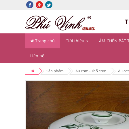
T
Trang chủ
Giới thiệu
ẤM CHÉN BÁT 
Liên hệ
Sản phẩm
Âu cơm - Thố cơm
Âu cơ