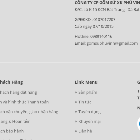
CÔNG TY CP GỐM SỨ XK PHÚ VI
Đ/C: Lô K 15 KCN Bát Tràng - Xã Bát
GPĐKKD : 0107017207
Cấp ngày 07/10/2015
Hotline: 0989140116
Email:
gomsuphuvinh@gmail.com
Khách Hàng
Link Menu
G
T
khách hàng đặt hàng
Sản phẩm
T
h và hình thức Thanh toán
Tin tức
N
ách vận chuyển, giao nhận hàng
Tuyển dụng
hàng & Hoàn tiền
Khuyến mại
ách bảo hành
Liên hệ