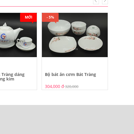
MỚI
- 5%
 Tràng dáng
Bộ bát ăn cơm Bát Tràng
Bộ ấm ch
àng kim
logo làm
304,000 đ
110,000 
320,000