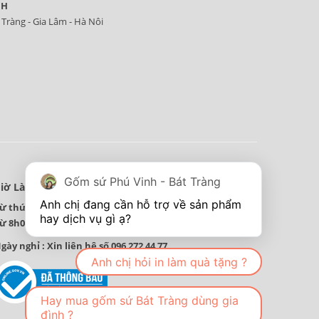
NH
 Tràng - Gia Lâm - Hà Nôi
Gốm sứ Phú Vinh - Bát Tràng
iờ Làm Việc
Anh chị đang cần hỗ trợ về sản phẩm 
ừ thứ 2 đến thứ 7 hàng tuần
ừ 8h00 đến 18 h00 hàng ngày.
gày nghỉ : Xin liên hệ số 096 272 44 77
Anh chị hỏi in làm quà tặng ?
Hay mua gốm sứ Bát Tràng dùng gia
đình ?