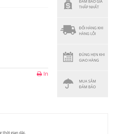
ĐẢM BẢO GIÁ
THẤP NHẤT
ĐỔI HÀNG KHI
HÀNG LỖI
ĐÚNG HẸN KHI
GIAO HÀNG
In
MUA SẮM
ĐẢM BẢO
thời gian dài.