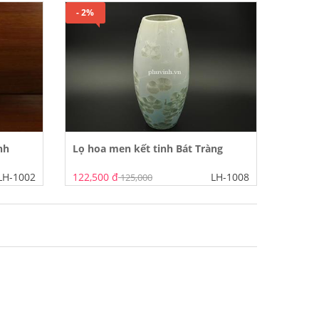
- 2%
nh
Lọ hoa men kết tinh Bát Tràng
LH-1002
122,500 đ
LH-1008
125,000