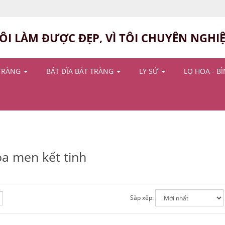
ÔI LÀM ĐƯỢC ĐẸP, VÌ TÔI CHUYÊN NGHI
TRÀNG
BÁT ĐĨA BÁT TRÀNG
LY SỨ
LỌ HOA - B
oa men kết tinh
Sắp xếp: