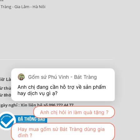
 Tràng - Gia Lâm - Hà Nôi
Gốm sứ Phú Vinh - Bát Tràng
iờ Làm Việc
Anh chị đang cần hỗ trợ về sản phẩm 
ừ thứ 2 đến thứ 7 hàng tuần
ừ 8h00 đến 18 h00 hàng ngày.
gày nghỉ : Xin liên hệ số 096 272 44 77
Anh chị hỏi in làm quà tặng ?
Hay mua gốm sứ Bát Tràng dùng gia
đình ?