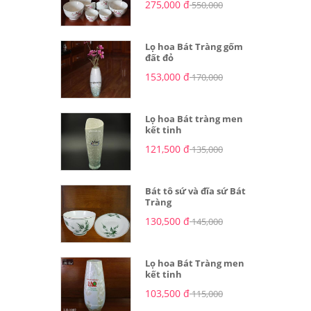
275,000 đ
550,000
Lọ hoa Bát Tràng gốm
đất đỏ
153,000 đ
170,000
Lọ hoa Bát tràng men
kết tinh
121,500 đ
135,000
Bát tô sứ và đĩa sứ Bát
Tràng
130,500 đ
145,000
Lọ hoa Bát Tràng men
kết tinh
103,500 đ
115,000