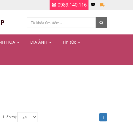
0989.140.116
ỆP
ÌNH HOA
ĐĨA ẢNH
Tin tức
Hiển thị:
1