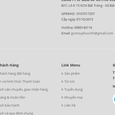
Đ/C: Lô K 15 KCN Bát Tràng - Xã Bát
GPĐKKD : 0107017207
Cấp ngày 07/10/2015
Hotline: 0989140116
Email:
gomsuphuvinh@gmail.com
Khách Hàng
Link Menu
G
T
khách hàng đặt hàng
Sản phẩm
T
h và hình thức Thanh toán
Tin tức
N
ách vận chuyển, giao nhận hàng
Tuyển dụng
hàng & Hoàn tiền
Khuyến mại
ách bảo hành
Liên hệ
ách và quy định chung