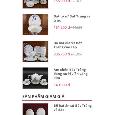
153,000 đ
170,000
Bát tô sứ Bát Tràng vẽ
trúc
161,500 đ
170,000
Bộ bát đĩa sứ Bát
Tràng cao cấp
935,750 đ
985,000
Ấm chén Bát Tràng
dáng Bưởi viền vàng
kim
149,000 đ
SẢN PHẨM GIẢM GIÁ
Bộ bát ăn sứ Bát Tràng
vẽ đào