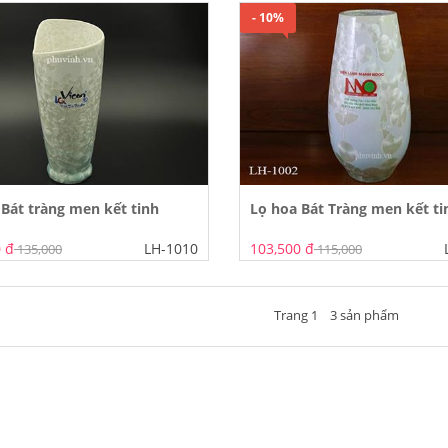
- 10%
 Bát tràng men kết tinh
Lọ hoa Bát Tràng men kết ti
 đ
LH-1010
103,500 đ
135,000
115,000
Trang 1 3 sản phẩm