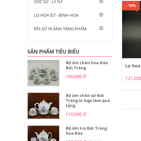
CỐC SỨ - LY SỨ
- 10%
LỌ HOA SỨ - BÌNH HOA
ĐĨA SỨ IN ẢNH TẶNG PHẨM
SẢN PHẨM TIÊU BIỂU
Bộ ấm chén hoa Đào
Lọ hoa
Bát Tràng
140,000 đ
121,500
Bộ ấm chén sứ Bát
Tràng in logo làm quà
tặng
110,000 đ
Bộ ấm trà Bát Tràng
hoa Đào