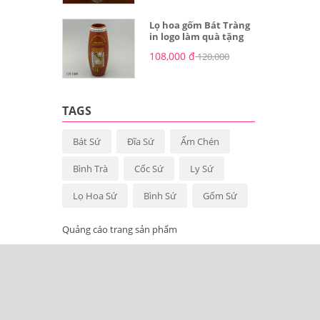
Lọ hoa gốm Bát Tràng
in logo làm quà tặng
108,000 đ
120,000
TAGS
Bát Sứ
Đĩa Sứ
Ấm Chén
Bình Trà
Cốc Sứ
Ly Sứ
Lọ Hoa Sứ
Bình Sứ
Gốm Sứ
Quảng cáo trang sản phẩm