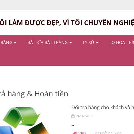
ÔI LÀM ĐƯỢC ĐẸP, VÌ TÔI CHUYÊN NGHI
TRÀNG
BÁT ĐĨA BÁT TRÀNG
LY SỨ
LỌ HOA - B
rả hàng & Hoàn tiền
Đổi trả hàng cho khách và 
24/02/2017
--
5487 click
Đăng bởi
phuvinh