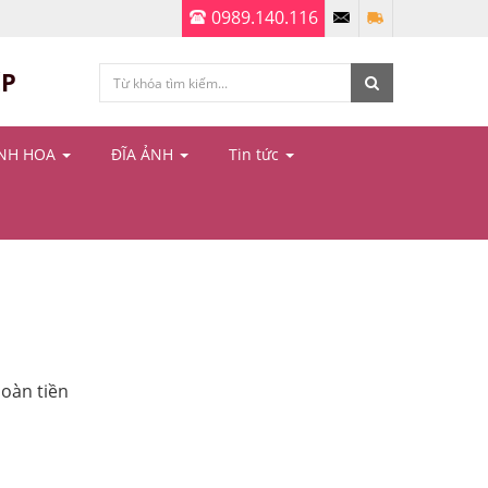
0989.140.116
ỆP
ÌNH HOA
ĐĨA ẢNH
Tin tức
hoàn tiền