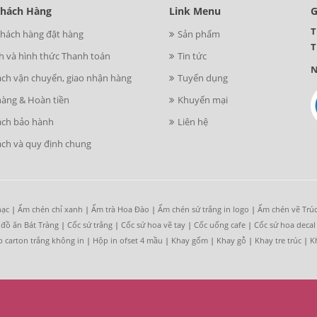
Khách Hàng
Link Menu
G
T
khách hàng đặt hàng
Sản phẩm
T
h và hình thức Thanh toán
Tin tức
N
ách vận chuyển, giao nhận hàng
Tuyển dụng
hàng & Hoàn tiền
Khuyến mại
ách bảo hành
Liên hệ
ách và quy định chung
hạc
|
Ấm chén chỉ xanh
|
Ấm trà Hoa Đào
|
Ấm chén sứ trắng in logo
|
Ấm chén vẽ Trú
 đồ ăn Bát Tràng
|
Cốc sứ trắng
|
Cốc sứ hoa vẽ tay
|
Cốc uống cafe
|
Cốc sứ hoa decal
 carton trắng không in
|
Hộp in ofset 4 mầu
|
Khay gốm
|
Khay gỗ
|
Khay tre trúc
|
K