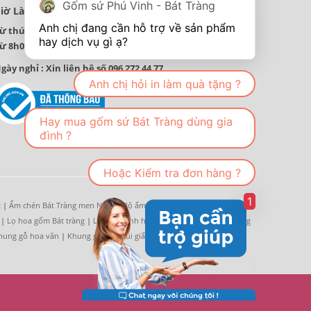
Gốm sứ Phú Vinh - Bát Tràng
iờ Làm Việc
Anh chị đang cần hỗ trợ về sản phẩm 
ừ thứ 2 đến thứ 7 hàng tuần
ừ 8h00 đến 18 h00 hàng ngày.
gày nghỉ : Xin liên hệ số 096 272 44 77
Anh chị hỏi in làm quà tặng ?
Hay mua gốm sứ Bát Tràng dùng gia
đình ?
Hoặc Kiểm tra đơn hàng ?
1
c
|
Ấm chén Bát Tràng men Ngọc
|
Bộ ấm trà Hoa trà
|
Bát tô, tô canh
|
Lọ hoa gốm Bát tràng
|
Lọ hoa, bình hoa vẽ tay
|
Lọ hoa men trắng
hung gỗ hoa văn
|
Khung gỗ ép
|
Túi giấy đựng quà
|
Đĩa sứ trắng