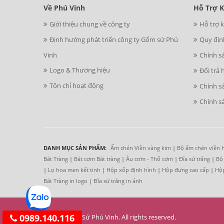
Về Phú Vinh
Hỗ Trợ 
Giới thiệu chung về công ty
Hỗ trợ 
Định hướng phát triển công ty Gốm sứ Phú
Quy địn
Vinh
Chính s
Logo & Thương hiệu
Đổi trả 
Tôn chỉ hoạt động
Chính s
Chính s
DANH MỤC SẢN PHẨM:
Ấm chén Viền vàng kim
|
Bộ ấm chén viền 
Bát Tràng
|
Bát cơm Bát tràng
|
Âu cơm - Thố cơm
|
Đĩa sứ trắng
|
Bộ
|
Lọ hoa men kết tinh
|
Hộp xốp định hình
|
Hộp đựng cao cấp
|
Hộp
Bát Tràng in logo
|
Đĩa sứ trắng in ảnh
0989.140.116
© 2017 Gốm Sứ Phú Vinh. All rights reserved.