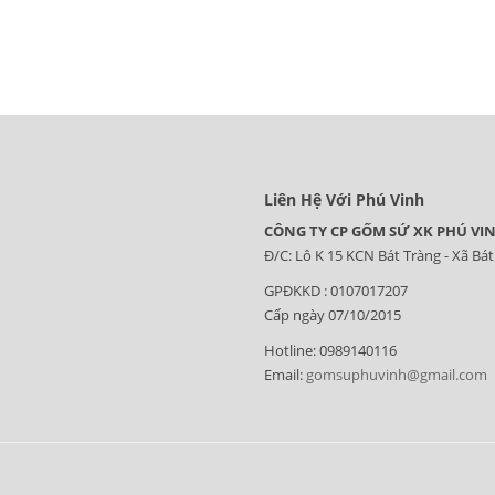
Liên Hệ Với Phú Vinh
CÔNG TY CP GỐM SỨ XK PHÚ VI
Đ/C: Lô K 15 KCN Bát Tràng - Xã Bát
GPĐKKD : 0107017207
Cấp ngày 07/10/2015
Hotline: 0989140116
Email:
gomsuphuvinh@gmail.com