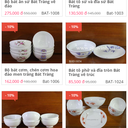
Bộ bát ăn sứ Bát Tràng vẽ
Bát tô sứ và đĩa sứ Bát
đào
Tràng
275,000 đ
BAT-1008
130,500 đ
Bat-1003
550,000
145,000
- 10%
- 10%
Bộ bát cơm, chén cơm hoa
Bát tô phở và đĩa tròn Bát
đào men trắng Bát Tràng
Tràng vẽ trúc
162,000 đ
Bat-1006
85,500 đ
BAT-1024
180,000
95,000
- 10%
- 10%