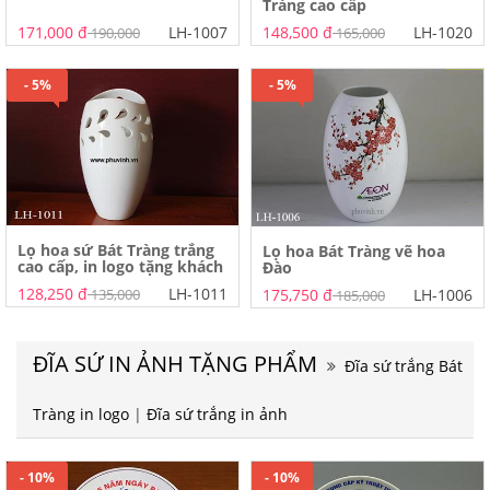
Tràng cao cấp
171,000 đ
LH-1007
148,500 đ
LH-1020
190,000
165,000
- 5%
- 5%
Lọ hoa sứ Bát Tràng trắng
Lọ hoa Bát Tràng vẽ hoa
cao cấp, in logo tặng khách
Đào
hàng
128,250 đ
LH-1011
135,000
175,750 đ
LH-1006
185,000
ĐĨA SỨ IN ẢNH TẶNG PHẨM
Đĩa sứ trắng Bát
Tràng in logo
|
Đĩa sứ trắng in ảnh
- 10%
- 10%