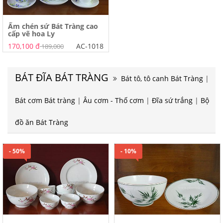
Ấm chén sứ Bát Tràng cao
cấp vẽ hoa Ly
170,100 đ
AC-1018
189,000
BÁT ĐĨA BÁT TRÀNG
Bát tô, tô canh Bát Tràng
|
Bát cơm Bát tràng
|
Âu cơm - Thố cơm
|
Đĩa sứ trắng
|
Bộ
đồ ăn Bát Tràng
- 50%
- 10%