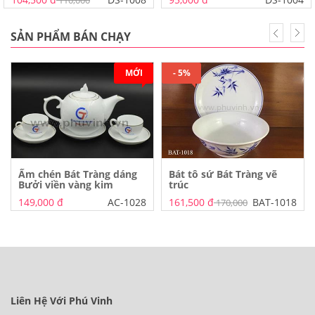
SẢN PHẨM BÁN CHẠY
MỚI
- 5%
Ấm chén Bát Tràng dáng
Bát tô sứ Bát Tràng vẽ
Bưởi viền vàng kim
trúc
149,000 đ
AC-1028
161,500 đ
BAT-1018
170,000
Liên Hệ Với Phú Vinh