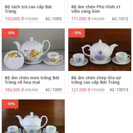
Bộ tách trà cao cấp Bát
Bộ ấm chén Phú Vinh s1
Tràng
viền vàng kim
153,000 đ
AC-1005
171,000 đ
AC-1012
170,000
190,000
- 10%
- 10%
Bộ ấm chén men trắng Bát
Bộ ấm chén chóp lửa sứ
Tràng vẽ hoa mai
trắng cao cấp Bát Tràng
184,500 đ
AC-1009
121,500 đ
AC-10013
205,000
135,000
- 10%