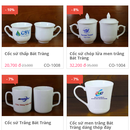
- 10%
- 8%
Cốc sứ thấp Bát Tràng
Cốc sứ chóp lửa men trắng
Bát Tràng
20,700 đ
CO-1008
32,200 đ
CO-1004
23,000
35,000
- 7%
- 7%
Cốc sứ Trắng Bát Tràng
Cốc sứ men trắng Bát
Tràng dáng thóp đáy