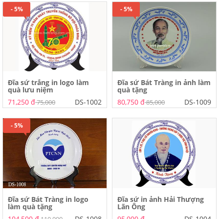
- 5%
- 5%
Đĩa sứ trắng in logo làm
Đĩa sứ Bát Tràng in ảnh làm
quà lưu niệm
quà tặng
71,250 đ
DS-1002
80,750 đ
DS-1009
75,000
85,000
- 5%
Đĩa sứ Bát Tràng in logo
Đĩa sứ in ảnh Hải Thượng
làm quà tặng
Lãn Ông
104,500 đ
DS-1008
95,000 đ
DS-1004
110,000