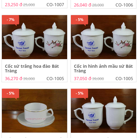
23,250 đ
CO-1007
25,000
26,040 đ
CO-1006
28,000
- 7%
- 5%
Cốc sứ trắng hoa đào Bát
Cốc in hình ảnh mầu sứ Bát
Tràng
Tràng
36,270 đ
CO-1005
37,050 đ
CO-1005
39,000
39,000
- 5%
- 5%