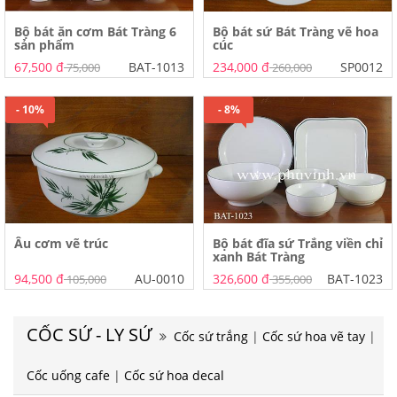
Bộ bát ăn cơm Bát Tràng 6
Bộ bát sứ Bát Tràng vẽ hoa
sản phẩm
cúc
67,500 đ
BAT-1013
234,000 đ
SP0012
75,000
260,000
- 10%
- 8%
Âu cơm vẽ trúc
Bộ bát đĩa sứ Trắng viền chỉ
xanh Bát Tràng
94,500 đ
AU-0010
326,600 đ
BAT-1023
105,000
355,000
CỐC SỨ - LY SỨ
Cốc sứ trắng
|
Cốc sứ hoa vẽ tay
|
Cốc uống cafe
|
Cốc sứ hoa decal