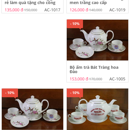
men trắng cao cấp
rẻ làm quà tặng cho công
nhân, nhân viên
126,000 đ
AC-1019
135,000 đ
AC-1017
140,000
150,000
- 10%
Bộ ấm trà Bát Tràng hoa
Đào
153,000 đ
AC-1005
170,000
- 10%
- 10%