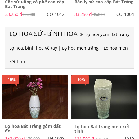
Cốc sứ uống cà phê cao cấp
Bán ly sứ cao cấp Bát Tràng
Bát Tràng
33,250 đ
CO-1012
33,250 đ
CO-1004
35,000
35,000
LỌ HOA SỨ - BÌNH HOA
Lọ hoa gốm Bát tràng
|
Lọ hoa, bình hoa vẽ tay
|
Lọ hoa men trắng
|
Lọ hoa men
kết tinh
- 10%
- 10%
Lọ hoa Bát Tràng gốm đất
Lọ hoa Bát tràng men kết
đỏ
tinh
153,000 đ
LH-1008
170,000
121,500 đ
LH-1010