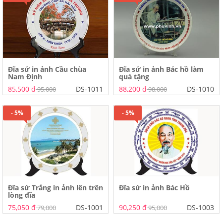
Đĩa sứ in ảnh Cầu chùa
Đĩa sứ in ảnh Bác hồ làm
Nam Định
quà tặng
85,500 đ
DS-1011
88,200 đ
DS-1010
95,000
98,000
- 5%
- 5%
Đĩa sứ Trắng in ảnh lên trên
Đĩa sứ in ảnh Bác Hồ
lòng đĩa
75,050 đ
DS-1001
90,250 đ
DS-1003
79,000
95,000