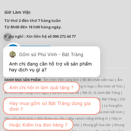
Giờ Làm Việc
Từ thứ 2 đến thứ 7 hàng tuần
Từ 8h00 đến 18 h00 hàng ngày.
Ngày nghỉ : Xin liên hệ số 096 272 44 77
Gốm sứ Phú Vinh - Bát Tràng
Anh chị đang cần hỗ trợ về sản phẩm 
DANH MỤC SẢN PHẨM:
Ấm chén Viền vàng kim
|
Bộ ấm chén viền hạc
|
Ấm
chén chỉ xanh
|
Ấm trà Hoa Đào
|
Ấm chén sứ trắng in logo
|
Ấm chén vẽ Trúc
|
Anh chị hỏi in làm quà tặng ?
Ấm chén Bát Tràng men Ngọc
|
Bộ ấm trà Hoa trà
|
Bát tô, tô canh Bát Tràng
|
Bát cơm Bát tràng
|
Âu cơm - Thố cơm
|
Đĩa sứ trắng
|
Bộ đồ ăn Bát Tràng
|
Cốc
Hay mua gốm sứ Bát Tràng dùng gia
sứ trắng
|
Cốc sứ hoa vẽ tay
|
Cốc uống cafe
|
Cốc sứ hoa decal
|
Lọ hoa gốm
đình ?
Bát tràng
|
Lọ hoa, bình hoa vẽ tay
|
Lọ hoa men trắng
|
Lọ hoa men kết tinh
|
Hộp xốp định hình
|
Hộp đựng cao cấp
|
Hộp carton trắng không in
|
Hộp in
Hoặc Kiểm tra đơn hàng ?
ofset 4 mầu
|
Khay gốm
|
Khay gỗ
|
Khay tre trúc
|
Khung gỗ hoa văn
|
Khung