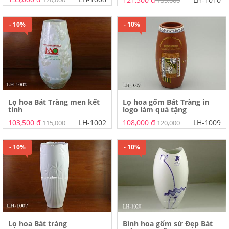
135,000
- 10%
- 10%
Lọ hoa Bát Tràng men kết
Lọ hoa gốm Bát Tràng in
tinh
logo làm quà tặng
103,500 đ
LH-1002
108,000 đ
LH-1009
115,000
120,000
- 10%
- 10%
Lọ hoa Bát tràng
Bình hoa gốm sứ Đẹp Bát