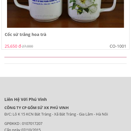
Cốc sứ trắng hoa trà
25,650 đ
CO-1001
27,000
Liên Hệ Với Phú Vinh
CÔNG TY CP GỐM SỨ XK PHÚ VINH
Đ/C: Lô K 15 KCN Bát Tràng - Xã Bát Tràng - Gia Lâm - Hà Nôi
GPĐKKD : 0107017207
Cấp ngày 07/10/2015