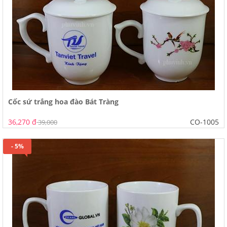
Cốc sứ trắng hoa đào Bát Tràng
36,270 đ
CO-1005
39,000
- 5%