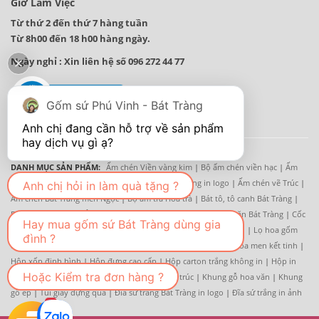
Giờ Làm Việc
Từ thứ 2 đến thứ 7 hàng tuần
Từ 8h00 đến 18 h00 hàng ngày.
Ngày nghỉ : Xin liên hệ số 096 272 44 77
Gốm sứ Phú Vinh - Bát Tràng
Anh chị đang cần hỗ trợ về sản phẩm 
DANH MỤC SẢN PHẨM:
Ấm chén Viền vàng kim
|
Bộ ấm chén viền hạc
|
Ấm
chén chỉ xanh
|
Ấm trà Hoa Đào
|
Ấm chén sứ trắng in logo
|
Ấm chén vẽ Trúc
|
Anh chị hỏi in làm quà tặng ?
Ấm chén Bát Tràng men Ngọc
|
Bộ ấm trà Hoa trà
|
Bát tô, tô canh Bát Tràng
|
Bát cơm Bát tràng
|
Âu cơm - Thố cơm
|
Đĩa sứ trắng
|
Bộ đồ ăn Bát Tràng
|
Cốc
Hay mua gốm sứ Bát Tràng dùng gia
sứ trắng
|
Cốc sứ hoa vẽ tay
|
Cốc uống cafe
|
Cốc sứ hoa decal
|
Lọ hoa gốm
đình ?
Bát tràng
|
Lọ hoa, bình hoa vẽ tay
|
Lọ hoa men trắng
|
Lọ hoa men kết tinh
|
Hộp xốp định hình
|
Hộp đựng cao cấp
|
Hộp carton trắng không in
|
Hộp in
Hoặc Kiểm tra đơn hàng ?
ofset 4 mầu
|
Khay gốm
|
Khay gỗ
|
Khay tre trúc
|
Khung gỗ hoa văn
|
Khung
gỗ ép
|
Túi giấy đựng quà
|
Đĩa sứ trắng Bát Tràng in logo
|
Đĩa sứ trắng in ảnh
1