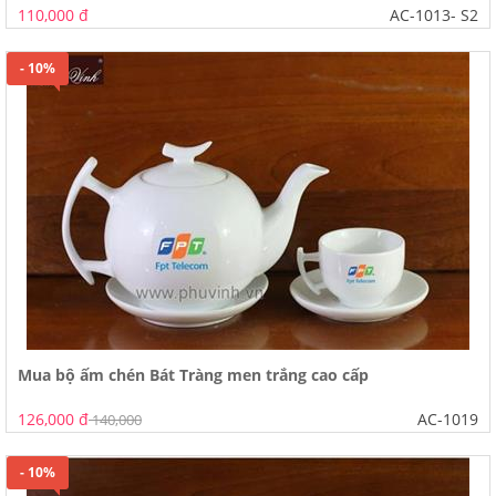
110,000 đ
AC-1013- S2
- 10%
Mua bộ ấm chén Bát Tràng men trắng cao cấp
126,000 đ
AC-1019
140,000
- 10%