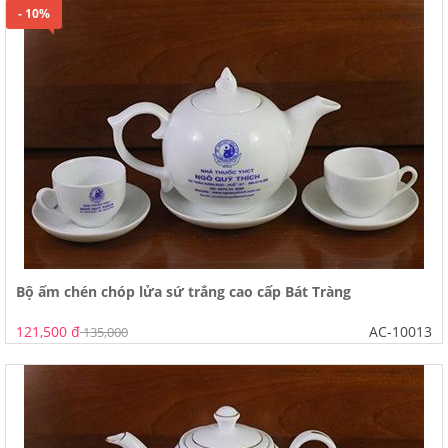
- 10%
Bộ ấm chén chóp lửa sứ trắng cao cấp Bát Tràng
121,500 đ
AC-10013
135,000