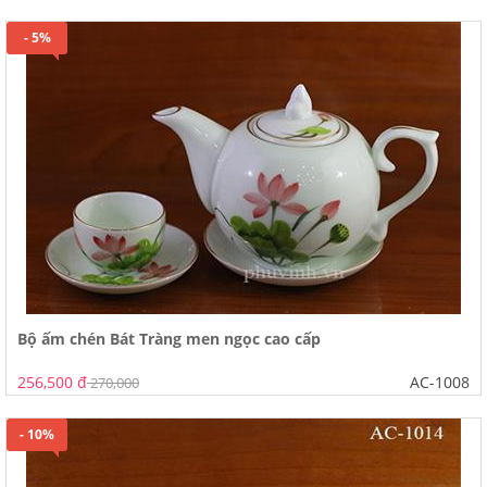
- 5%
Bộ ấm chén Bát Tràng men ngọc cao cấp
256,500 đ
AC-1008
270,000
- 10%