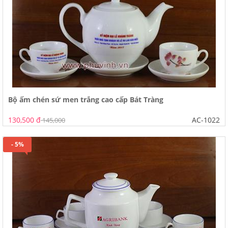
Bộ ấm chén sứ men trắng cao cấp Bát Tràng
130,500 đ
AC-1022
145,000
- 5%