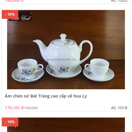
140,000 đ
AC-1020
- 10%
Ấm chén sứ Bát Tràng cao cấp vẽ hoa Ly
170,100 đ
AC-1018
189,000
- 10%