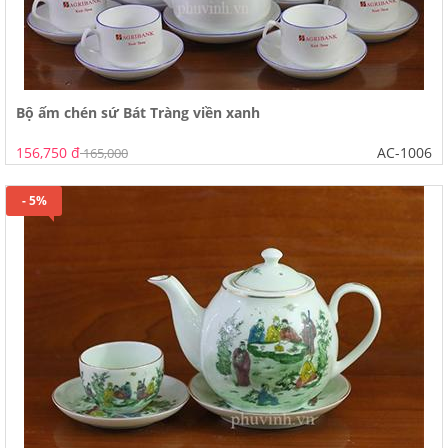
Bộ ấm chén sứ Bát Tràng viền xanh
156,750 đ
AC-1006
165,000
- 5%