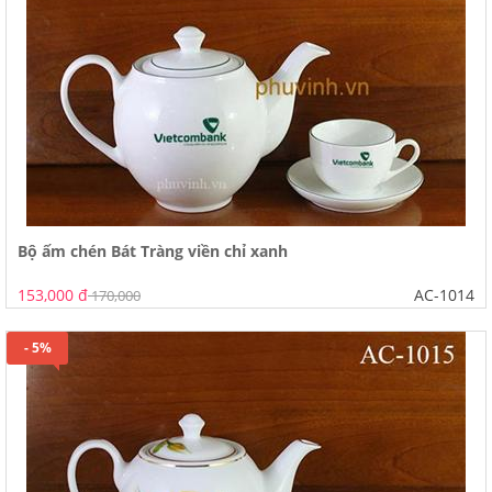
Bộ ấm chén Bát Tràng viền chỉ xanh
153,000 đ
AC-1014
170,000
- 5%