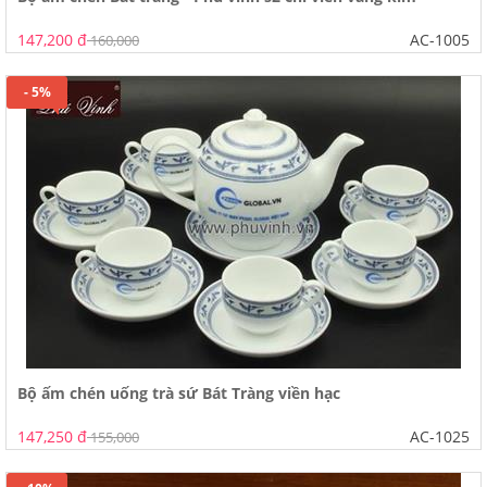
147,200 đ
AC-1005
160,000
- 5%
Bộ ấm chén uống trà sứ Bát Tràng viền hạc
147,250 đ
AC-1025
155,000