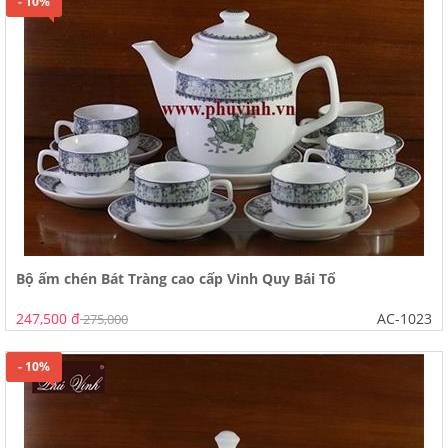
- 10%
Bộ ấm chén Bát Tràng cao cấp Vinh Quy Bái Tổ
247,500 đ
AC-1023
275,000
- 10%