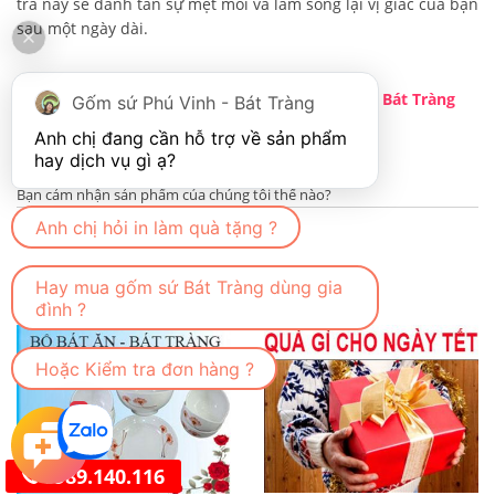
trà này sẽ đánh tan sự mệt mỏi và làm sống lại vị giác của bạn
sau một ngày dài.
Theo bạn loại nào pha trà ngon ? A :
Ấm chén Bát Tràng
Gốm sứ Phú Vinh - Bát Tràng
B :
Bát đĩa Bát Tràng
Anh chị đang cần hỗ trợ về sản phẩm 
Bạn cảm nhận sản phẩm của chúng tôi thế nào?
Anh chị hỏi in làm quà tặng ?
Bài viết khác
Hay mua gốm sứ Bát Tràng dùng gia
đình ?
Hoặc Kiểm tra đơn hàng ?
1
0989.140.116