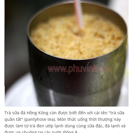
Trà sữa đá Hồng Kông còn được biết đến với cái tên "trà sữa
quần tất" (pantyhose tea). Món thức uống thời thượng này
được làm từ trà đen ướp lạnh dùng cùng sữa đặc, đá lạnh và
được ưa chuộng tại các nước Đông Á.