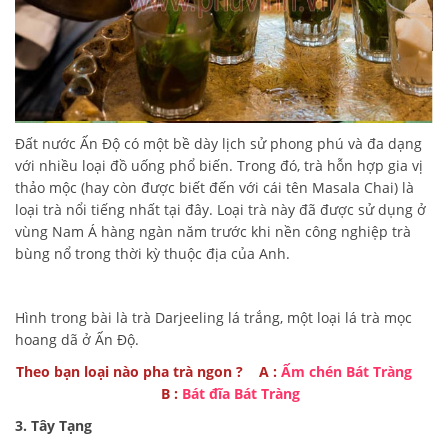
Đất nước Ấn Độ có một bề dày lịch sử phong phú và đa dạng
với nhiều loại đồ uống phổ biến. Trong đó, trà hỗn hợp gia vị
thảo mộc (hay còn được biết đến với cái tên Masala Chai) là
loại trà nổi tiếng nhất tại đây. Loại trà này đã được sử dụng ở
vùng Nam Á hàng ngàn năm trước khi nền công nghiệp trà
bùng nổ trong thời kỳ thuộc địa của Anh.
Hình trong bài là trà Darjeeling lá trắng, một loại lá trà mọc
hoang dã ở Ấn Độ.
Theo bạn loại nào pha trà ngon ? A :
Ấm chén Bát Tràng
B :
Bát đĩa Bát Tràng
3. Tây Tạng